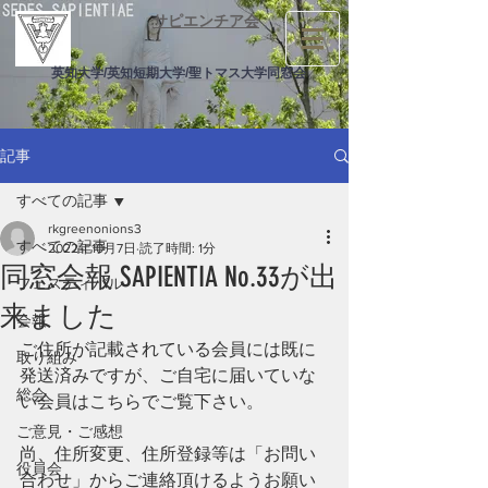
サピエンチア会
英知大学/英知短期大学/聖トマス大学同窓会
記事
すべての記事
rkgreenonions3
すべての記事
2022年10月7日
読了時間: 1分
同窓会報 SAPIENTIA No.33が出
フェスティバル
来ました
会報
ご住所が記載されている会員には既に
取り組み
発送済みですが、ご自宅に届いていな
総会
い会員はこちらでご覧下さい。
ご意見・ご感想
尚、住所変更、住所登録等は「お問い
役員会
合わせ」からご連絡頂けるようお願い