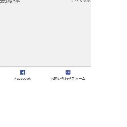
すべて表示
最新記事
Facebook
お問い合わせフォーム
２０２５年度サピエンチ
英知通信閲覧不
ア会報告書
いたしました。
２０２５年度報告書が本議決
英知通信「No.46 
コメント
となりました。 本報告書は会
（1986年）4月1