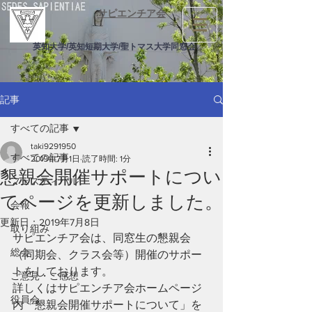
サピエンチア会
英知大学/英知短期大学/聖トマス大学同窓会
記事
すべての記事
taki9291950
すべての記事
2019年7月1日
読了時間: 1分
懇親会開催サポートについ
フェスティバル
てページを更新しました。
会報
更新日：
2019年7月8日
取り組み
サピエンチア会は、同窓生の懇親会
総会
（同期会、クラス会等）開催のサポー
トをしております。
ご意見・ご感想
詳しくはサピエンチア会ホームページ
役員会
内「懇親会開催サポートについて」を