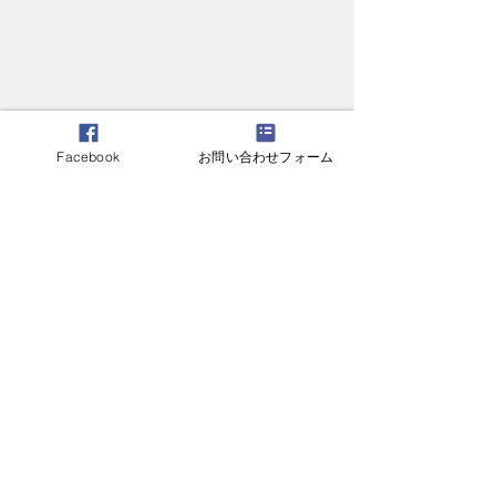
大学記念碑建立
Facebook
お問い合わせフォーム
2016年11月3日
に尼崎市のご厚意
コメント
ースを頂き、大学
立することができ
日、除幕式ならび
母校で私たちを見守って
この投稿へのコメントは利用でき
神父様による祝別
なくなりました。詳細はサイト所
下さっていたマリア像
有者にお問い合わせください。
われました。 内
（聖母子像）は何処に？
てはこちらのPDF
さい。...
サピエンチア会運営について
懇親会開催サポートについて
個人情報取り扱いについて