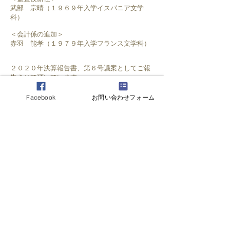
武部 宗晴（１９６９年入学イスパニア文学
科）
＜会計係の追加＞
赤羽 能孝（１９７９年入学フランス文学科）
２０２０年決算報告書、第６号議案としてご報
告させて頂いています
Facebook
お問い合わせフォーム
サピエンチア会運営について
懇親会開催サポートについて
個人情報取り扱いについて
​会則
© 2020 SAPIENTIA Alumni association All Right Reserved