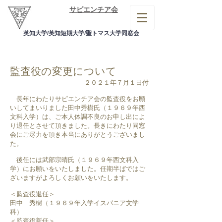
サピエンチア会
英知大学/英知短期大学/聖トマス大学同窓会
監査役の変更について
２０２１年７月１日付
長年にわたりサピエンチア会の監査役をお願
いしてまいりました田中秀樹氏（１９６９年西
文科入学）は、ご本人体調不良のお申し出によ
り退任とさせて頂きました。長きにわたり同窓
会にご尽力を頂き本当にありがとうございまし
た。
後任には武部宗晴氏（１９６９年西文科入
学）にお願いをいたしました。任期半ばではご
ざいますがよろしくお願いをいたします。
＜監査役退任＞
田中 秀樹（１９６９年入学イスパニア文学
科）
＜監査役新任＞